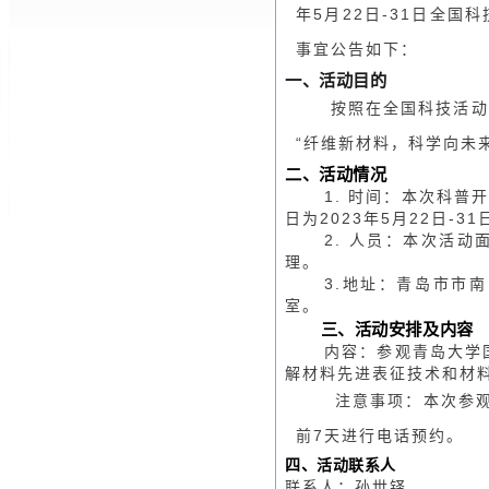
年
5
月
22
日
-31
日全国科
事宜公告如下：
一、活动目的
按照在全国科技活动
“纤维新材料，科学向未
二、活动情况
1.
时间：本次科普
日为
2023
年
5
月
22
日
-31
2.
人员：本次活动
理。
3.
地址：青岛市市南
室。
三、活动安排及内容
内容：参观青岛大学
解材料先进表征技术和材
注意事项：本次参
前
7
天进行电话预约。
四、活动联系人
联系人：孙世铎